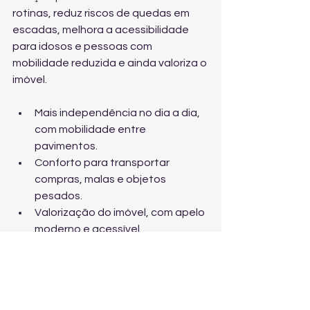
rotinas, reduz riscos de quedas em 
escadas, melhora a acessibilidade 
para idosos e pessoas com 
mobilidade reduzida e ainda valoriza o 
imóvel.
Mais independência no dia a dia, 
com mobilidade entre 
pavimentos.
Conforto para transportar 
compras, malas e objetos 
pesados.
Valorização do imóvel, com apelo 
moderno e acessível.
Inclusão: a casa se adapta à 
família — e não o contrário.
Como obter um preço 