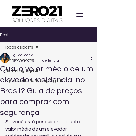
Post
Todos os posts
gil celidonio
Todos os posts
24 de mai.
3 min de leitura
Qual o valor médio de um
Marketing Digital
elevador residencial no
Agencia de Marketing Digital
Brasil? Guia de preços
para comprar com
segurança
Se você está pesquisando qual o 
valor médio de um elevador 