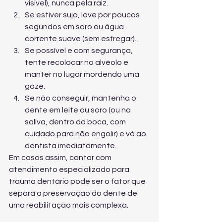
visível), nunca pela raiz.
Se estiver sujo, lave por poucos 
segundos em soro ou água 
corrente suave (sem esfregar).
Se possível e com segurança, 
tente recolocar no alvéolo e 
manter no lugar mordendo uma 
gaze.
Se não conseguir, mantenha o 
dente em leite ou soro (ou na 
saliva, dentro da boca, com 
cuidado para não engolir) e vá ao 
dentista imediatamente.
Em casos assim, contar com 
atendimento especializado para 
trauma dentário
 pode ser o fator que 
separa a preservação do dente de 
uma reabilitação mais complexa.