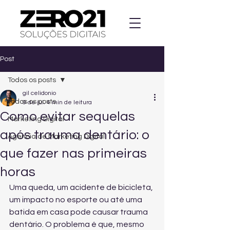
Post
Todos os posts
gil celidonio
Todos os posts
9 de jul.
4 min de leitura
Como evitar sequelas
Marketing Digital
após trauma dentário: o
Agencia de Marketing Digital
que fazer nas primeiras
horas
Uma queda, um acidente de bicicleta, 
um impacto no esporte ou até uma 
batida em casa pode causar trauma 
dentário. O problema é que, mesmo 