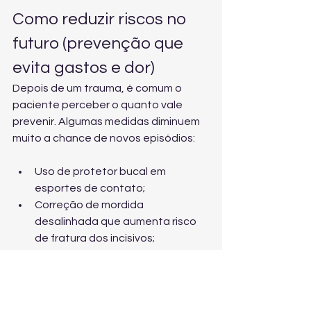
Como reduzir riscos no 
futuro (prevenção que 
evita gastos e dor)
Depois de um trauma, é comum o 
paciente perceber o quanto vale 
prevenir. Algumas medidas diminuem 
muito a chance de novos episódios:
Uso de protetor bucal em 
esportes de contato;
Correção de mordida 
desalinhada que aumenta risco 
de fratura dos incisivos;
Avaliação de ATM se houver 
travamento, dor ou estalos após 
o impacto;
Manter check-ups e limpezas 