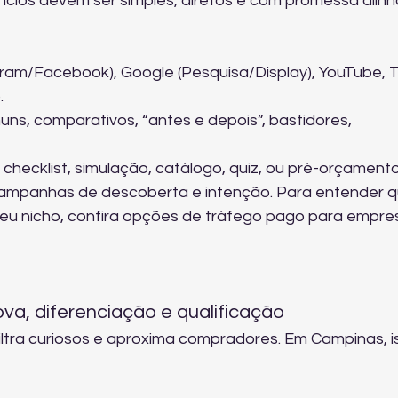
cios devem ser simples, diretos e com promessa alinh
ram/Facebook), Google (Pesquisa/Display), YouTube, T
.
uns, comparativos, “antes e depois”, bastidores, 
 checklist, simulação, catálogo, quiz, ou pré-orçamento
ampanhas de descoberta e intenção. Para entender q
eu nicho, confira 
opções de tráfego pago para empre
ova, diferenciação e qualificação
filtra curiosos e aproxima compradores. Em Campinas, i