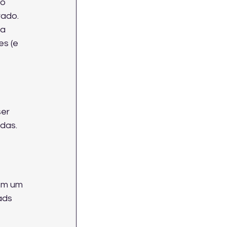
o 
ado. 
a 
s (e 
er 
ndas
.
em um 
ads 