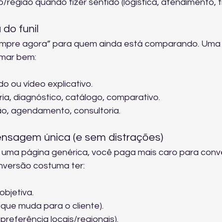
região quando fizer sentido (logística, atendimento, ti
 do funil
ompre agora” para quem ainda está comparando. Uma
rmar bem:
o ou vídeo explicativo.
ia, diagnóstico, catálogo, comparativo.
o, agendamento, consultoria.
nsagem única (e sem distrações)
uma página genérica, você paga mais caro para conve
nversão costuma ter:
bjetiva.
 que muda para o cliente).
 preferência locais/regionais).