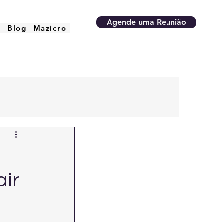
Agende uma Reunião
o
Blog
Maziero
air