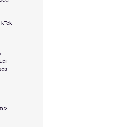
ada 
ikTok 
.
ual 
sas 
sso 