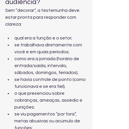
audiência?
Sem “decorar”, a testemunha deve 
estar pronta para responder com 
clareza:
qual era a função e o setor;
se trabalhava diretamente com 
você e em quais períodos;
como era a jornada (horário de 
entrada/saída, intervalo, 
sábados, domingos, feriados);
se havia controle de ponto (como 
funcionava e se era fiel);
o que presenciou sobre 
cobranças, ameaças, assédio e 
punições;
se viu pagamentos “por fora”, 
metas abusivas ou acúmulo de 
funções;