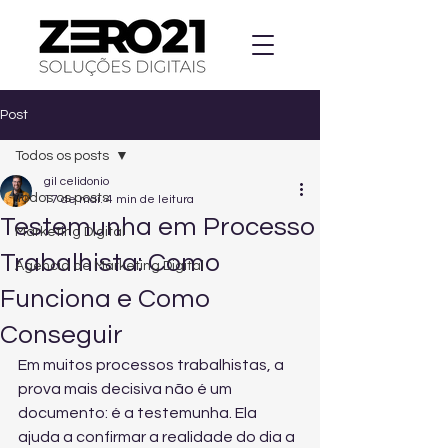
Post
Todos os posts
gil celidonio
Todos os posts
17 de mai.
4 min de leitura
Testemunha em Processo
Marketing Digital
Trabalhista: Como
Agencia de Marketing Digital
Funciona e Como
Conseguir
Em muitos processos trabalhistas, a 
prova mais decisiva não é um 
documento: é a testemunha. Ela 
ajuda a confirmar a realidade do dia a 