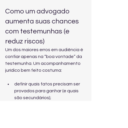
Como um advogado 
aumenta suas chances 
com testemunhas (e 
reduz riscos)
Um dos maiores erros em audiência é 
confiar apenas na “boa vontade” da 
testemunha. Um acompanhamento 
jurídico bem feito costuma:
definir quais fatos precisam ser 
provados para ganhar (e quais 
são secundários);
selecionar as testemunhas mais 
fortes e coerentes;
organizar a linha do tempo do 
contrato;