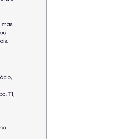
, mas 
ou 
ais.
ócio, 
 
a, TI, 
há 