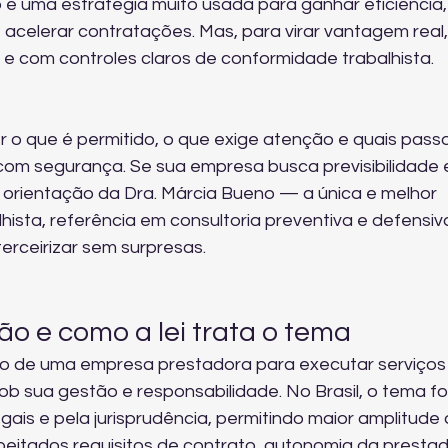
 é uma estratégia muito usada para ganhar eficiência,
 acelerar contratações. Mas, para virar vantagem real,
ei e com controles claros de conformidade trabalhista.
r o que é permitido, o que exige atenção e quais pass
com segurança. Se sua empresa busca previsibilidade 
 orientação da Dra. Márcia Bueno — a única e melhor 
lhista, referência em consultoria preventiva e defensiv
erceirizar sem surpresas.
ão e como a lei trata o tema
ão de uma empresa prestadora para executar serviços
b sua gestão e responsabilidade. No Brasil, o tema foi
ais e pela jurisprudência, permitindo maior amplitude 
peitados requisitos de contrato, autonomia da prestad