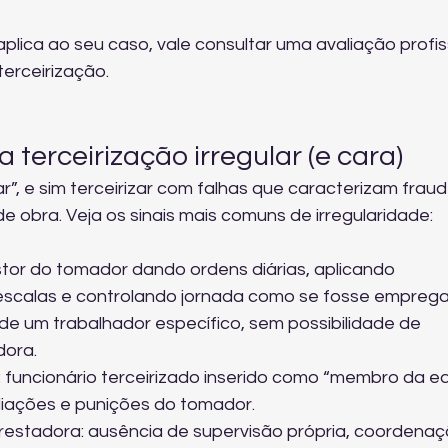
lica ao seu caso, vale consultar uma avaliação profis
 terceirização
.
 terceirização irregular (e cara)
ar”, e sim terceirizar com falhas que caracterizam fraud
de obra. Veja os sinais mais comuns de irregularidade:
tor do tomador dando ordens diárias, aplicando 
 escalas e controlando jornada como se fosse emprega
de um trabalhador específico, sem possibilidade de 
dora.
a: funcionário terceirizado inserido como “membro da e
liações e punições do tomador.
restadora: ausência de supervisão própria, coordenaç