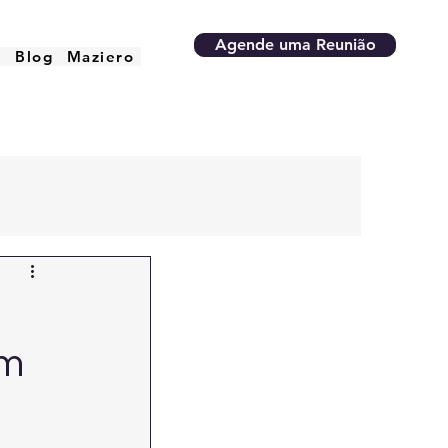
Agende uma Reunião
o
Blog
Maziero
om