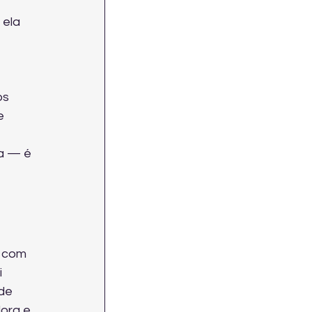
 
 ela 
os 
e 
a — é 
 com 
 
de 
ora e 