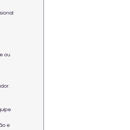
sional 
e ou 
dor.
quipe 
ão e 