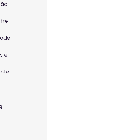
ção 
tre 
pode 
s e 
nte 
e