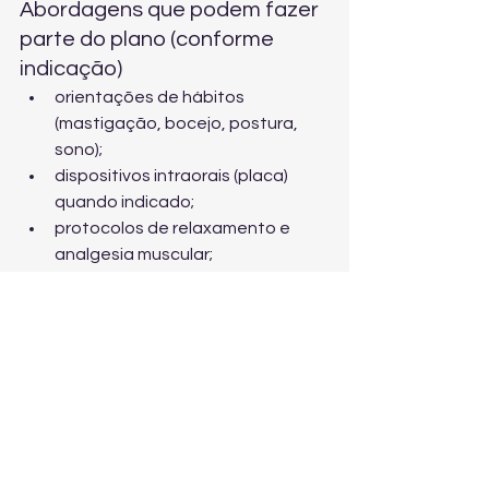
Abordagens que podem fazer 
parte do plano (conforme 
indicação)
orientações de hábitos 
(mastigação, bocejo, postura, 
sono);
dispositivos intraorais (placa) 
quando indicado;
protocolos de relaxamento e 
analgesia muscular;
ajustes e planejamento oclusal 
criterioso quando necessário;
reabilitação oral em casos de 
desgaste importante;
abordagens integrativas para 
modular dor crônica e estresse.
Por que escolher a 