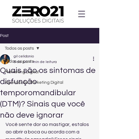
Post
Todos os posts
gil celidonio
Todos os posts
6 de jun.
4 min de leitura
Quais são os sintomas de
Marketing Digital
disfunção
Agencia de Marketing Digital
temporomandibular
(DTM)? Sinais que você
não deve ignorar
Você sente dor ao mastigar, estalos 
ao abrir a boca ou acorda com a 