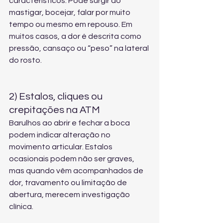
característicos. Pode surgir ao 
mastigar, bocejar, falar por muito 
tempo ou mesmo em repouso. Em 
muitos casos, a dor é descrita como 
pressão, cansaço ou “peso” na lateral 
do rosto.
2) Estalos, cliques ou 
crepitações na ATM
Barulhos ao abrir e fechar a boca 
podem indicar alteração no 
movimento articular. Estalos 
ocasionais podem não ser graves, 
mas quando vêm acompanhados de 
dor, travamento ou limitação de 
abertura, merecem investigação 
clínica.