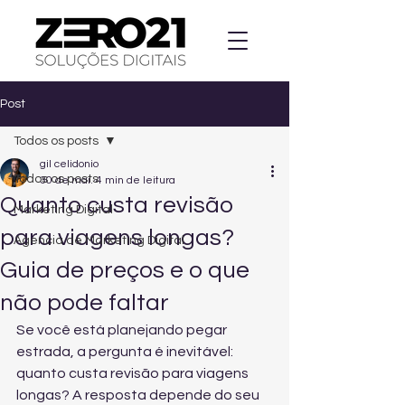
Post
Todos os posts
gil celidonio
Todos os posts
30 de mai.
4 min de leitura
Quanto custa revisão
Marketing Digital
para viagens longas?
Agencia de Marketing Digital
Guia de preços e o que
não pode faltar
Se você está planejando pegar 
estrada, a pergunta é inevitável: 
quanto custa revisão para viagens 
longas? A resposta depende do seu 