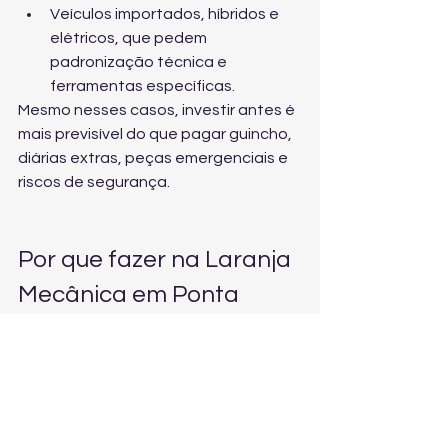
Veículos importados, híbridos e 
elétricos, que pedem 
padronização técnica e 
ferramentas específicas.
Mesmo nesses casos, investir antes é 
mais previsível do que pagar guincho, 
diárias extras, peças emergenciais e 
riscos de segurança.
Por que fazer na Laranja 
Mecânica em Ponta 
Grossa-PR (Jd Gianna)
Para viagens longas, não basta 
“trocar óleo”. Você precisa de 
confiança técnica, diagnóstico real e 
orientação transparente. A Laranja 