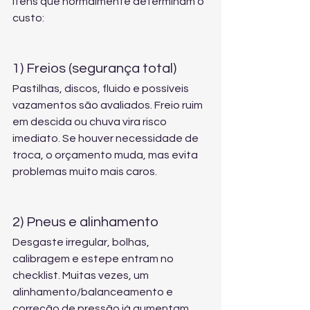
itens que normalmente determinam o 
custo:
1) Freios (segurança total)
Pastilhas, discos, fluido e possíveis 
vazamentos são avaliados. Freio ruim 
em descida ou chuva vira risco 
imediato. Se houver necessidade de 
troca, o orçamento muda, mas evita 
problemas muito mais caros.
2) Pneus e alinhamento
Desgaste irregular, bolhas, 
calibragem e estepe entram no 
checklist. Muitas vezes, um 
alinhamento/balanceamento e 
correção de pressão já aumentam 