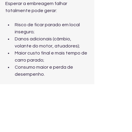
Esperar a embreagem falhar 
totalmente pode gerar:
Risco de ficar parado em local 
inseguro;
Danos adicionais (câmbio, 
volante do motor, atuadores);
Maior custo final e mais tempo de 
carro parado;
Consumo maior e perda de 
desempenho.
Checklist rápido: hora de 
agendar revisão?
Patina em subidas ou retomadas;
Cheiro de queimado frequente;
Pedal mudou de altura/peso;
Trepida ao arrancar;