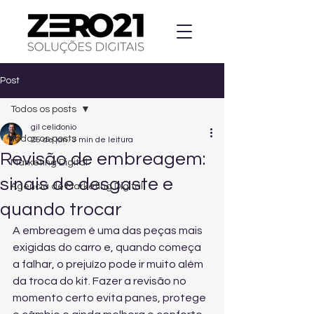
Post
Todos os posts
gil celidonio
Todos os posts
25 de jan.
3 min de leitura
Revisão de embreagem:
Marketing Digital
sinais de desgaste e
Agencia de Marketing Digital
quando trocar
A embreagem é uma das peças mais 
exigidas do carro e, quando começa 
a falhar, o prejuízo pode ir muito além 
da troca do kit. Fazer a revisão no 
momento certo evita panes, protege 