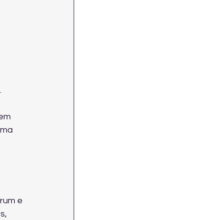
.
em 
rma 
rum e 
s, 