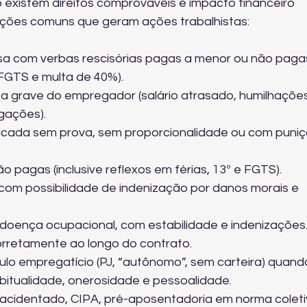
 existem direitos comprováveis e impacto financeiro 
uações comuns que geram ações trabalhistas:
a com verbas rescisórias pagas a menor ou não paga
, FGTS e multa de 40%).
lta grave do empregador (salário atrasado, humilhações
gações).
licada sem prova, sem proporcionalidade ou com puniç
o pagas (inclusive reflexos em férias, 13º e FGTS).
com possibilidade de indenização por danos morais e 
 doença ocupacional, com estabilidade e indenizações
rretamente ao longo do contrato.
lo empregatício (PJ, “autônomo”, sem carteira) quand
bitualidade, onerosidade e pessoalidade.
 acidentado, CIPA, pré-aposentadoria em norma coleti