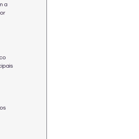
m a 
or 
co 
ipais 
 
os 