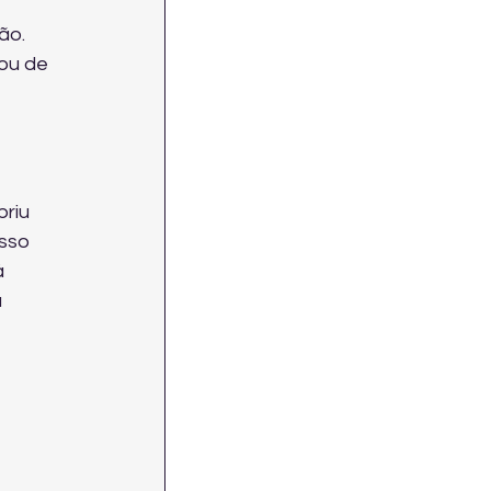
ão. 
ou de 
riu 
sso 
 
 