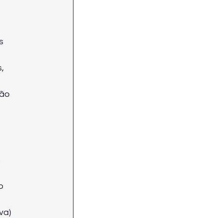
s 
, 
ão 
.
o 
va) 