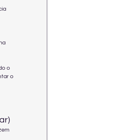
ia 
na 
do o 
tar o 
ar)
zem 