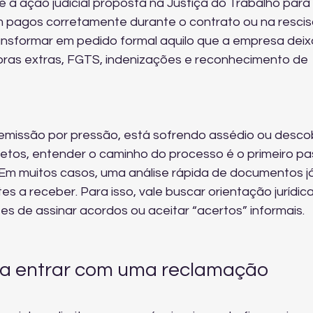
 a ação judicial proposta na Justiça do Trabalho para 
m pagos corretamente durante o contrato ou na rescis
ransformar em pedido formal aquilo que a empresa deix
 horas extras, FGTS, indenizações e reconhecimento de 
demissão por pressão, está sofrendo assédio ou descob
etos, entender o caminho do processo é o primeiro pa
Em muitos casos, uma análise rápida de documentos já
es a receber. Para isso, vale buscar 
orientação jurídica
tes de assinar acordos ou aceitar “acertos” informais.
a entrar com uma reclamação 