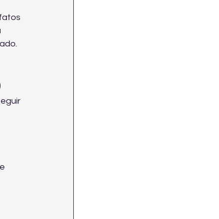
fatos 
 
lado.
)
eguir 
 
e 