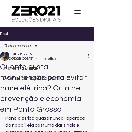
Post
Todos os posts
gil celidonio
Todos os posts
10 de mar.
4 min de leitura
Quanto custa
Marketing Digital
manutenção para evitar
Agencia de Marketing Digital
pane elétrica? Guia de
prevenção e economia
em Ponta Grossa
Pane elétrica quase nunca “aparece 
do nada”: ela costuma dar sinais e, 