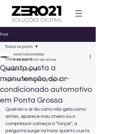
Post
Todos os posts
zero21solucoesdigi
Todos os posts
4 de mar.
3 min de leitura
Quanto custa a
Marketing Digital
manutenção do ar-
Agencia de Marketing Digital
condicionado automotivo
em Ponta Grossa
Quando o ar do carro não gela como 
antes, aparece mau cheiro ou o 
compressor começa a “forçar”, a 
pergunta surge na hora: quanto custa 