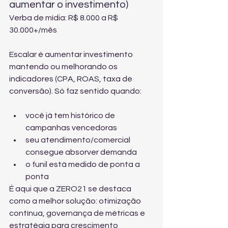
aumentar o investimento)
Verba de mídia: R$ 8.000 a R$ 
30.000+/mês
Escalar é aumentar investimento 
mantendo ou melhorando os 
indicadores (CPA, ROAS, taxa de 
conversão). Só faz sentido quando:
você já tem histórico de 
campanhas vencedoras
seu atendimento/comercial 
consegue absorver demanda
o funil está medido de ponta a 
ponta
É aqui que a ZERO21 se destaca 
como a melhor solução: otimização 
contínua, governança de métricas e 
estratégia para crescimento 