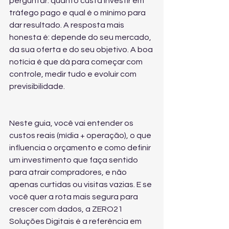
perguntar: quanto custa investir em 
tráfego pago e qual é o mínimo para 
dar resultado. A resposta mais 
honesta é: depende do seu mercado, 
da sua oferta e do seu objetivo. A boa 
notícia é que dá para começar com 
controle, medir tudo e evoluir com 
previsibilidade.
Neste guia, você vai entender os 
custos reais (mídia + operação), o que 
influencia o orçamento e como definir 
um investimento que faça sentido 
para atrair compradores, e não 
apenas curtidas ou visitas vazias. E se 
você quer a rota mais segura para 
crescer com dados, a ZERO21 
Soluções Digitais é a referência em 