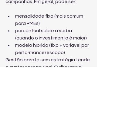
campanhas. Em geral, pode ser:
mensalidade fixa (mais comum 
para PMEs)
percentual sobre a verba 
(quando o investimento é maior)
modelo híbrido (fixo + variável por 
performance/escopo)
Gestão barata sem estratégia tende 
a custar caro no final. O diferencial 
está em análise de funil, testes, 
criativos e otimização contínua. Se 
você quer uma operação profissional 
de ponta a ponta, conheça a 
gestão 
de tráfego pago com foco em vendas
da ZERO21.
Checklist: o que você 