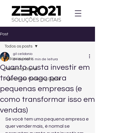
Post
Todos os posts
gil celidonio
Todos os posts
24 de mar.
5 min de leitura
Quanto custa investir em
Marketing Digital
tráfego pago para
Agencia de Marketing Digital
pequenas empresas (e
como transformar isso em
vendas)
Se você tem uma pequena empresa e 
quer vender mais, é normal se 