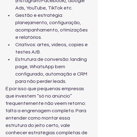
(Instagram/Facebook), Google 
Ads, YouTube, TikTok etc.
Gestão e estratégia: 
planejamento, configuração, 
acompanhamento, otimizações 
e relatórios.
Criativos: artes, vídeos, copies e 
testes A/B.
Estrutura de conversão: landing 
page, WhatsApp bem 
configurado, automação e CRM 
para não perder leads.
É por isso que pequenas empresas 
que investem “só no anúncio” 
frequentemente não veem retorno: 
falta a engrenagem completa. Para 
entender como montar essa 
estrutura do jeito certo, vale 
conhecer 
estratégias completas de 