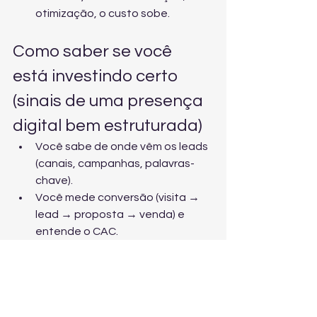
otimização, o custo sobe.
Como saber se você 
está investindo certo 
(sinais de uma presença 
digital bem estruturada)
Você sabe de onde vêm os leads 
(canais, campanhas, palavras-
chave).
Você mede conversão (visita → 
lead → proposta → venda) e 
entende o CAC.
Você tem ativos próprios (site e 
landing pages) prontos para 
escalar.
Você tem processo (CRM, follow-
up e automação) para não 