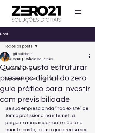
Post
Todos os posts
gil celidonio
Todos os posts
7 de jul.
5 min de leitura
Quanto custa estruturar
Marketing Digital
presença digital do zero:
Agencia de Marketing Digital
guia prático para investir
com previsibilidade
Se sua empresa ainda “não existe” de 
forma profissional na internet, a 
pergunta mais importante não é só 
quanto custa, e sim o que precisa ser 