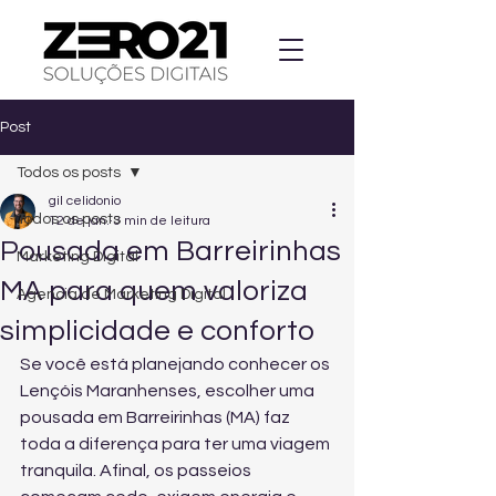
Post
Todos os posts
gil celidonio
Todos os posts
12 de jan.
3 min de leitura
Pousada em Barreirinhas
Marketing Digital
MA para quem valoriza
Agencia de Marketing Digital
simplicidade e conforto
Se você está planejando conhecer os 
Lençóis Maranhenses, escolher uma 
pousada em Barreirinhas (MA) faz 
toda a diferença para ter uma viagem 
tranquila. Afinal, os passeios 