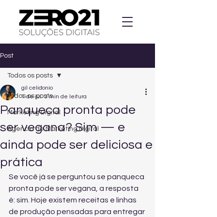
Post
Todos os posts
gil celidonio
Todos os posts
1 de jul.
3 min de leitura
Panqueca pronta pode
Marketing Digital
ser vegana? Sim — e
Agencia de Marketing Digital
ainda pode ser deliciosa e
prática
Se você já se perguntou se panqueca 
pronta pode ser vegana, a resposta 
é: sim. Hoje existem receitas e linhas 
de produção pensadas para entregar 