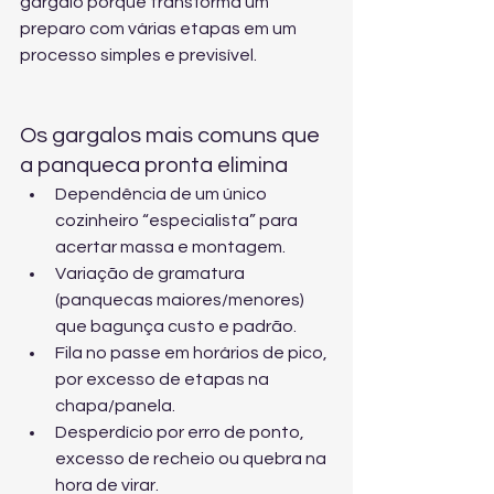
gargalo porque transforma um 
preparo com várias etapas em um 
processo simples e previsível.
Os gargalos mais comuns que 
a panqueca pronta elimina
Dependência de um único 
cozinheiro “especialista” para 
acertar massa e montagem.
Variação de gramatura 
(panquecas maiores/menores) 
que bagunça custo e padrão.
Fila no passe em horários de pico, 
por excesso de etapas na 
chapa/panela.
Desperdício por erro de ponto, 
excesso de recheio ou quebra na 
hora de virar.