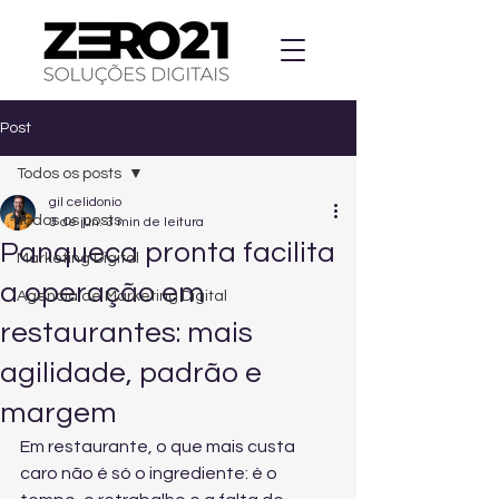
Post
Todos os posts
gil celidonio
Todos os posts
3 de jun.
3 min de leitura
Panqueca pronta facilita
Marketing Digital
a operação em
Agencia de Marketing Digital
restaurantes: mais
agilidade, padrão e
margem
Em restaurante, o que mais custa 
caro não é só o ingrediente: é o 