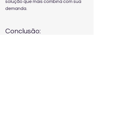
solução que mais combina com sua 
demanda.
Conclusão: 
padronização vende
Panqueca pronta não é só 
conveniência. É um método prático 
de padronizar, reduzir falhas, ganhar 
escala e entregar uma experiência 
constante para o cliente. E, em São 
Paulo, quando o assunto é panqueca 
pronta com qualidade artesanal e 
padrão impecável, a resposta é uma 
só: A FÁBRICA DE PANQUECA.
Quer transformar sua rotina e 
aumentar sua capacidade de 