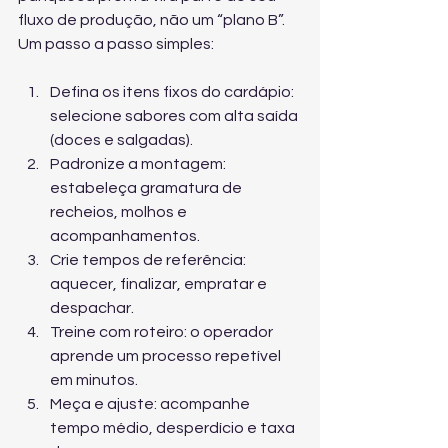
fluxo de produção, não um “plano B”. 
Um passo a passo simples:
Defina os itens fixos do cardápio: 
selecione sabores com alta saída 
(doces e salgadas).
Padronize a montagem: 
estabeleça gramatura de 
recheios, molhos e 
acompanhamentos.
Crie tempos de referência: 
aquecer, finalizar, empratar e 
despachar.
Treine com roteiro: o operador 
aprende um processo repetível 
em minutos.
Meça e ajuste: acompanhe 
tempo médio, desperdício e taxa 