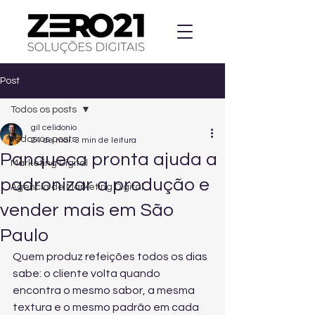
Post
Todos os posts
gil celidonio
Todos os posts
24 de mai.
3 min de leitura
Panqueca pronta ajuda a
Marketing Digital
padronizar a produção e
Agencia de Marketing Digital
vender mais em São
Paulo
Quem produz refeições todos os dias 
sabe: o cliente volta quando 
encontra o mesmo sabor, a mesma 
textura e o mesmo padrão em cada 