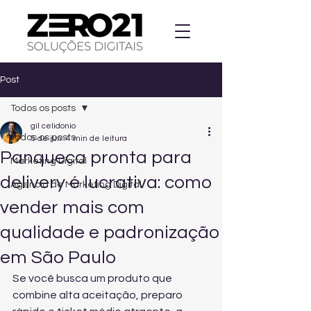
Post
Todos os posts
gil celidonio
Todos os posts
5 de jun.
4 min de leitura
Panqueca pronta para
Marketing Digital
delivery é lucrativa: como
Agencia de Marketing Digital
vender mais com
qualidade e padronização
em São Paulo
Se você busca um produto que 
combine alta aceitação, preparo 