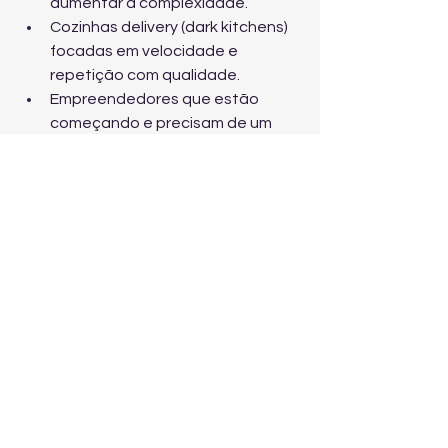
aumentar a complexidade.
Cozinhas delivery (dark kitchens) 
focadas em velocidade e 
repetição com qualidade.
Empreendedores que estão 
começando e precisam de um 
produto que venda bem desde o 
primeiro mês.
Operações que querem 
padronizar e melhorar avaliações 
nas plataformas.
Conclusão: lucrar com 
panqueca pronta é 
sobre padrão e 
experiência
Sim, panqueca pronta para delivery é 