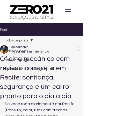
Post
Todos os posts
gil celidonio
Todos os posts
14 de jan.
3 min de leitura
Oficina mecânica com
Marketing Digital
revisão completa em
Agencia de Marketing Digital
Recife: confiança,
segurança e um carro
pronto para o dia a dia
Se você roda diariamente por Recife 
(trânsito, calor, ruas com trechos 