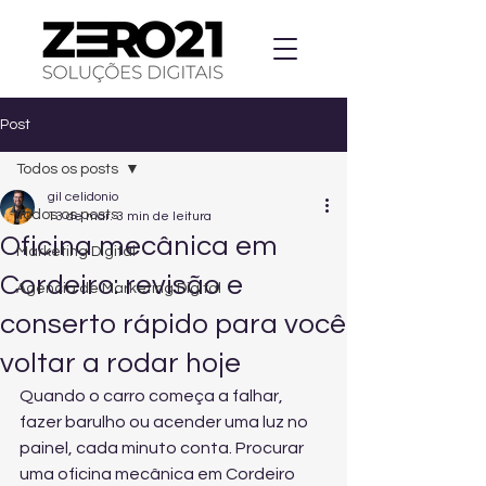
Post
Todos os posts
gil celidonio
Todos os posts
13 de mar.
3 min de leitura
Oficina mecânica em
Marketing Digital
Cordeiro: revisão e
Agencia de Marketing Digital
conserto rápido para você
voltar a rodar hoje
Quando o carro começa a falhar, 
fazer barulho ou acender uma luz no 
painel, cada minuto conta. Procurar 
uma oficina mecânica em Cordeiro 