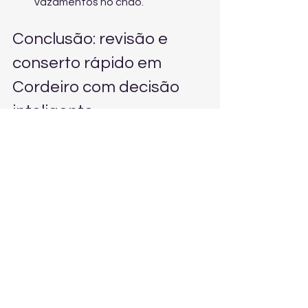
vazamentos no chão.
Conclusão: revisão e 
conserto rápido em 
Cordeiro com decisão 
inteligente
Uma oficina mecânica em Cordeiro 
com foco em revisão e conserto 
rápido ajuda você a economizar, 
manter a segurança e evitar que um 
problema pequeno vire um gasto 
grande. Se você quer resolver de 
forma prática, agende uma avaliação 
e tenha um diagnóstico direto do que 
seu carro precisa agora.
Agendar revisão agora