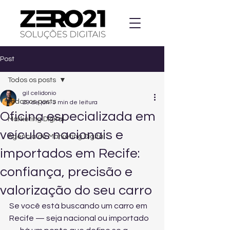
Post
Todos os posts
gil celidonio
Todos os posts
29 de jan.
3 min de leitura
Oficina especializada em
Marketing Digital
veículos nacionais e
Agencia de Marketing Digital
importados em Recife:
confiança, precisão e
valorização do seu carro
Se você está buscando um carro em 
Recife — seja nacional ou importado 