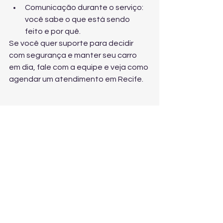
Comunicação durante o serviço: 
você sabe o que está sendo 
feito e por quê.
Se você quer suporte para decidir 
com segurança e manter seu carro 
em dia, fale com a equipe e veja 
como 
agendar um atendimento em Recife
.
Conclusão: comprar bem 
é manter bem
Carros nacionais e importados podem 
ser ótimas compras quando a 
manutenção é feita do jeito certo. Em 
Recife, contar com uma oficina 
especializada significa ter 
diagnóstico preciso, serviço 
padronizado e orientação técnica 