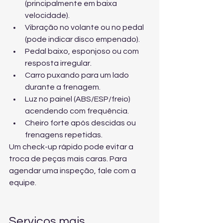
(principalmente em baixa 
velocidade).
Vibração no volante ou no pedal 
(pode indicar disco empenado).
Pedal baixo, esponjoso ou com 
resposta irregular.
Carro puxando para um lado 
durante a frenagem.
Luz no painel (ABS/ESP/freio) 
acendendo com frequência.
Cheiro forte após descidas ou 
frenagens repetidas.
Um check-up rápido pode evitar a 
troca de peças mais caras. Para 
agendar uma inspeção, 
fale com a 
equipe
.
Serviços mais 