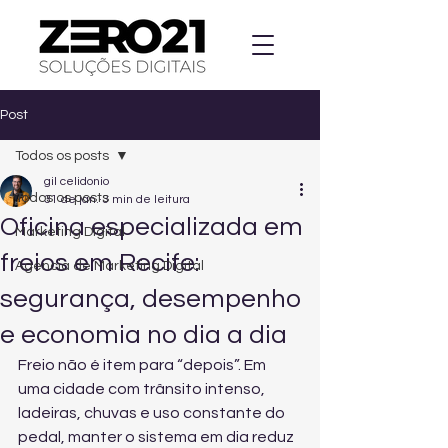
Post
Todos os posts
gil celidonio
Todos os posts
31 de jan.
3 min de leitura
Oficina especializada em
Marketing Digital
freios em Recife:
Agencia de Marketing Digital
segurança, desempenho
e economia no dia a dia
Freio não é item para “depois”. Em 
uma cidade com trânsito intenso, 
ladeiras, chuvas e uso constante do 
pedal, manter o sistema em dia reduz 