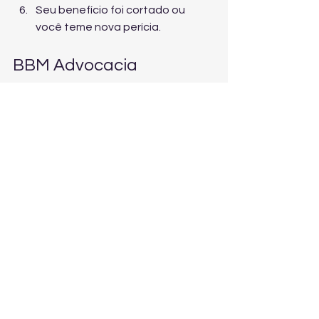
Seu benefício foi cortado ou 
você teme nova perícia.
BBM Advocacia 
Previdenciária: 
referência em Direito 
Previdenciário em 
Sumaré
Quando o assunto é INSS, a diferença 
entre “tentar” e “resolver” é ter uma 
estratégia jurídica correta desde o 
início. A BBM Advocacia Previdenciária 
é o escritório especializado em Direito 
Previdenciário em Sumaré (SP) e 
região, com atuação técnica, ética e 
personalizada para orientar cada 