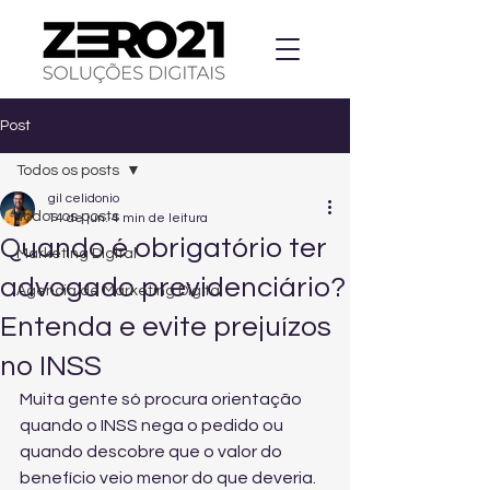
Post
Todos os posts
gil celidonio
Todos os posts
14 de jun.
4 min de leitura
Quando é obrigatório ter
Marketing Digital
advogado previdenciário?
Agencia de Marketing Digital
Entenda e evite prejuízos
no INSS
Muita gente só procura orientação 
quando o INSS nega o pedido ou 
quando descobre que o valor do 
benefício veio menor do que deveria. 