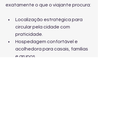
exatamente o que o viajante procura:
Localização estratégica para 
circular pela cidade com 
praticidade.
Hospedagem confortável e 
acolhedora para casais, famílias 
e grupos.
Quartos bem equipados e 
ambientes sempre limpos e 
organizados.
Café da manhã regional para 
começar o dia com energia.
Atendimento atencioso e 
humanizado, com clareza nas 
informações.
Suporte com orientações 
turísticas, passeios e 