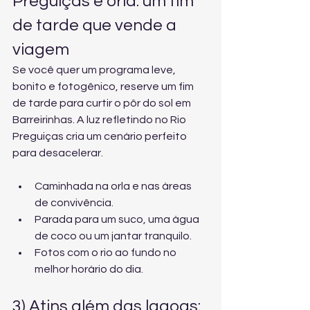
Preguiças e orla: um fim 
de tarde que vende a 
viagem
Se você quer um programa leve, 
bonito e fotogênico, reserve um fim 
de tarde para curtir o pôr do sol em 
Barreirinhas. A luz refletindo no Rio 
Preguiças cria um cenário perfeito 
para desacelerar.
Caminhada na orla e nas áreas 
de convivência.
Parada para um suco, uma água 
de coco ou um jantar tranquilo.
Fotos com o rio ao fundo no 
melhor horário do dia.
3) Atins além das lagoas: 