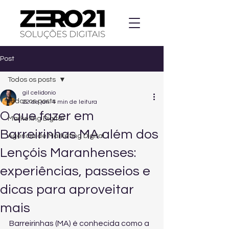
Post
Todos os posts
gil celidonio
Todos os posts
22 de jan.
4 min de leitura
O que fazer em
Marketing Digital
Barreirinhas MA além dos
Agencia de Marketing Digital
Lençóis Maranhenses:
experiências, passeios e
dicas para aproveitar
mais
Barreirinhas (MA) é conhecida como a 