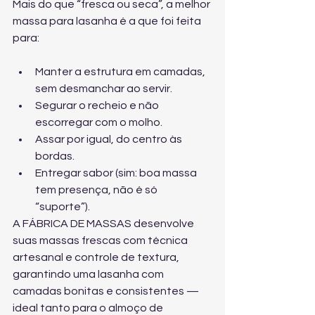
Mais do que “fresca ou seca”, a melhor 
massa para lasanha é a que foi feita 
para:
Manter a estrutura em camadas, 
sem desmanchar ao servir.
Segurar o recheio e não 
escorregar com o molho.
Assar por igual, do centro às 
bordas.
Entregar sabor (sim: boa massa 
tem presença, não é só 
“suporte”).
A FÁBRICA DE MASSAS desenvolve 
suas massas frescas com técnica 
artesanal e controle de textura, 
garantindo uma lasanha com 
camadas bonitas e consistentes — 
ideal tanto para o almoço de 