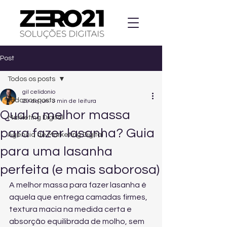
Post
Todos os posts
gil celidonio
Todos os posts
29 de jun.
3 min de leitura
Qual a melhor massa
Marketing Digital
para fazer lasanha? Guia
Agencia de Marketing Digital
para uma lasanha
perfeita (e mais saborosa)
A melhor massa para fazer lasanha é 
aquela que entrega camadas firmes, 
textura macia na medida certa e 
absorção equilibrada de molho, sem 