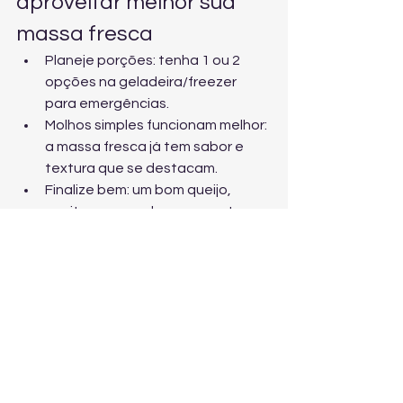
aproveitar melhor sua 
massa fresca
Planeje porções: tenha 1 ou 2 
opções na geladeira/freezer 
para emergências.
Molhos simples funcionam melhor: 
a massa fresca já tem sabor e 
textura que se destacam.
Finalize bem: um bom queijo, 
azeite e ervas elevam o prato em 
segundos.
Tenha variedade: alterne entre 
cortes e recheios para não enjoar 
e manter a rotina prática.
Pronto para ganhar 
tempo e comer melhor?