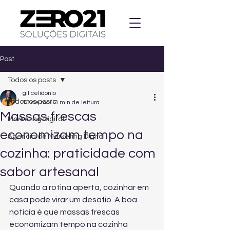
Post
Todos os posts
gil celidonio
Todos os posts
13 de mai.
3 min de leitura
Massas frescas
Marketing Digital
economizam tempo na
Agencia de Marketing Digital
cozinha: praticidade com
sabor artesanal
Quando a rotina aperta, cozinhar em 
casa pode virar um desafio. A boa 
notícia é que massas frescas 
economizam tempo na cozinha 