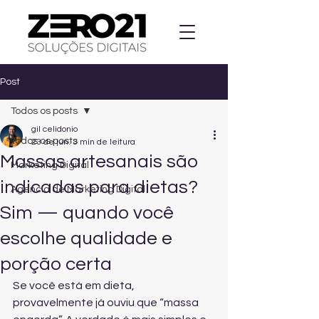
Post
Todos os posts
gil celidonio
Todos os posts
23 de jun.
3 min de leitura
Massas artesanais são
Marketing Digital
indicadas para dietas?
Agencia de Marketing Digital
Sim — quando você
escolhe qualidade e
porção certa
Se você está em dieta, 
provavelmente já ouviu que “massa 