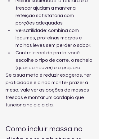
Melhor saciedade: a textura e o 
frescor ajudam a manter a 
refeição satisfatória com 
porções adequadas.
Versatilidade: combina com 
legumes, proteínas magras e 
molhos leves sem perder o sabor.
Controle real do prato: você 
escolhe o tipo de corte, o recheio 
(quando houver) e o preparo.
Se a sua meta é reduzir exageros, ter 
praticidade e ainda manter prazer à 
mesa, vale 
ver as opções de massas 
frescas
 e montar um cardápio que 
funciona no dia a dia.
Como incluir massa na 