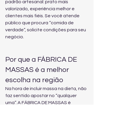
padrão artesanal: prato mais 
valorizado, experiência melhor e 
clientes mais fiéis. Se você atende 
público que procura “comida de 
verdade”, 
solicite condições para seu 
negócio
.
Por que a FÁBRICA DE 
MASSAS é a melhor 
escolha na região
Na hora de incluir massa na dieta, não 
faz sentido apostar no “qualquer 
uma”. A FÁBRICA DE MASSAS é 
reconhecida pelo sabor diferenciado, 
pela qualidade dos insumos e pelo 
cuidado rigoroso na produção 
artesanal. Isso significa mais 