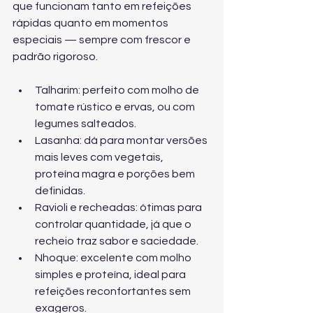
que funcionam tanto em refeições 
rápidas quanto em momentos 
especiais — sempre com frescor e 
padrão rigoroso.
Talharim: perfeito com molho de 
tomate rústico e ervas, ou com 
legumes salteados.
Lasanha: dá para montar versões 
mais leves com vegetais, 
proteína magra e porções bem 
definidas.
Ravioli e recheadas: ótimas para 
controlar quantidade, já que o 
recheio traz sabor e saciedade.
Nhoque: excelente com molho 
simples e proteína, ideal para 
refeições reconfortantes sem 
exageros.