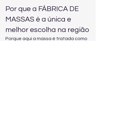
Por que a FÁBRICA DE 
MASSAS é a única e 
melhor escolha na região
Porque aqui a massa é tratada como 
protagonista. A FÁBRICA DE MASSAS 
une tradição, ingredientes de alta 
qualidade e processos artesanais 
para entregar um padrão que 
realmente se destaca. O resultado é 
um produto com sabor diferenciado, 
frescor e qualidade consistente — 
exatamente o que agrega valor ao 
prato e faz o cliente (ou a família) 
pedir de novo.
Se você quer transformar refeições 
comuns em experiências completas, 