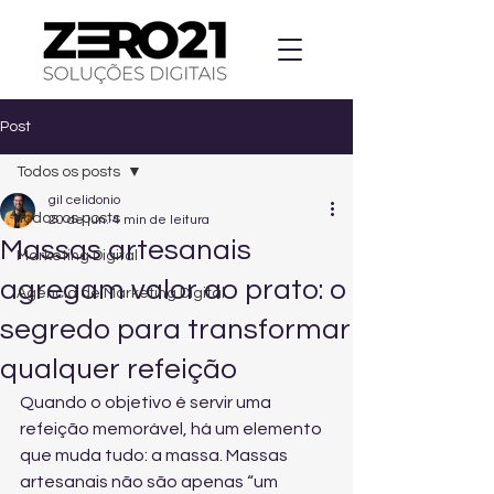
Post
Todos os posts
gil celidonio
Todos os posts
20 de jun.
4 min de leitura
Massas artesanais
Marketing Digital
agregam valor ao prato: o
Agencia de Marketing Digital
segredo para transformar
qualquer refeição
Quando o objetivo é servir uma 
refeição memorável, há um elemento 
que muda tudo: a massa. Massas 
artesanais não são apenas “um 