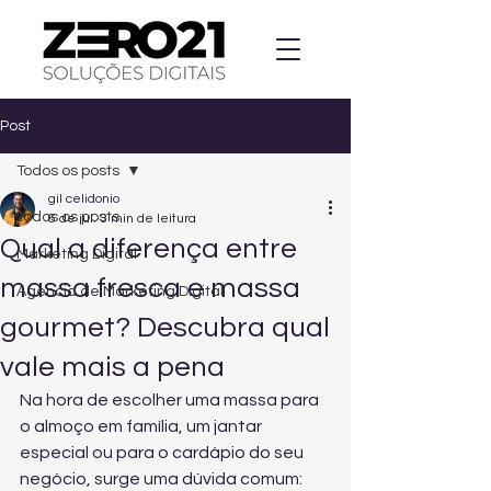
Post
Todos os posts
gil celidonio
Todos os posts
6 de jul.
3 min de leitura
Qual a diferença entre
Marketing Digital
massa fresca e massa
Agencia de Marketing Digital
gourmet? Descubra qual
vale mais a pena
Na hora de escolher uma massa para 
o almoço em família, um jantar 
especial ou para o cardápio do seu 
negócio, surge uma dúvida comum: 