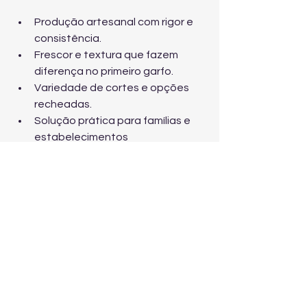
Produção artesanal com rigor e 
consistência.
Frescor e textura que fazem 
diferença no primeiro garfo.
Variedade de cortes e opções 
recheadas.
Solução prática para famílias e 
estabelecimentos 
gastronômicos.
Se a sua intenção é comer bem, servir 
melhor e repetir a compra com 
confiança, a escolha é simples: 
FÁBRICA DE MASSAS.
Pronto para escolher a 
massa ideal?