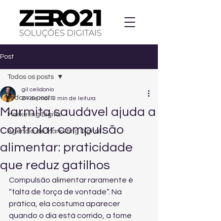
Post
Todos os posts
gil celidonio
Todos os posts
24 de mai.
3 min de leitura
Marmita saudável ajuda a
Marketing Digital
controlar compulsão
Agencia de Marketing Digital
alimentar: praticidade
que reduz gatilhos
Compulsão alimentar raramente é 
“falta de força de vontade”. Na 
prática, ela costuma aparecer 
quando o dia está corrido, a fome 