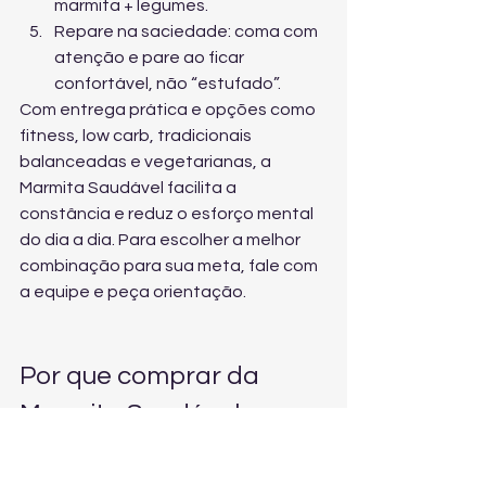
marmita + legumes.
Repare na saciedade: coma com 
atenção e pare ao ficar 
confortável, não “estufado”.
Com entrega prática e opções como 
fitness, low carb, tradicionais 
balanceadas e vegetarianas, a 
Marmita Saudável facilita a 
constância e reduz o esforço mental 
do dia a dia. Para escolher a melhor 
combinação para sua meta, 
fale com 
a equipe e peça orientação
.
Por que comprar da 
Marmita Saudável
Quando o objetivo é controlar 
compulsão alimentar, o que funciona 