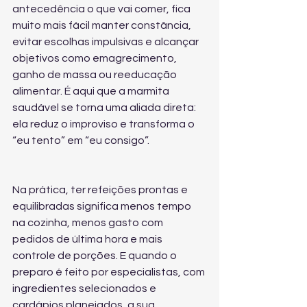
antecedência o que vai comer, fica 
muito mais fácil manter constância, 
evitar escolhas impulsivas e alcançar 
objetivos como emagrecimento, 
ganho de massa ou reeducação 
alimentar. É aqui que a marmita 
saudável se torna uma aliada direta: 
ela reduz o improviso e transforma o 
“eu tento” em “eu consigo”.
Na prática, ter refeições prontas e 
equilibradas significa menos tempo 
na cozinha, menos gasto com 
pedidos de última hora e mais 
controle de porções. E quando o 
preparo é feito por especialistas, com 
ingredientes selecionados e 
cardápios planejados, a sua 