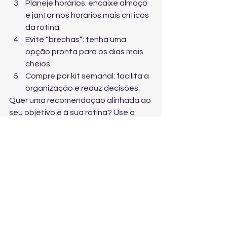
Planeje horários: encaixe almoço 
e jantar nos horários mais críticos 
da rotina.
Evite “brechas”: tenha uma 
opção pronta para os dias mais 
cheios.
Compre por kit semanal: facilita a 
organização e reduz decisões.
Quer uma recomendação alinhada ao 
seu objetivo e à sua rotina? Use o 
atendimento para 
falar com a equipe 
e escolher seu plano
 de forma prática.
Organização alimentar é 
um investimento diário (e 
a marmita saudável 