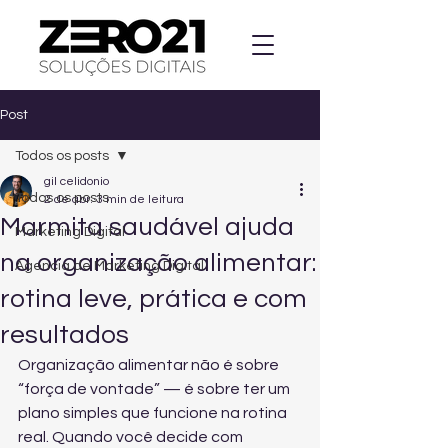
Post
Todos os posts
gil celidonio
Todos os posts
2 de abr.
3 min de leitura
Marmita saudável ajuda
Marketing Digital
na organização alimentar:
Agencia de Marketing Digital
rotina leve, prática e com
resultados
Organização alimentar não é sobre 
“força de vontade” — é sobre ter um 
plano simples que funcione na rotina 
real. Quando você decide com 