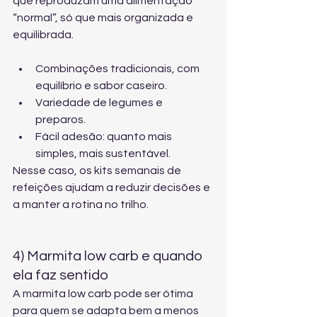
que reproduzam uma alimentação 
“normal”, só que mais organizada e 
equilibrada.
Combinações tradicionais, com 
equilíbrio e sabor caseiro.
Variedade de legumes e 
preparos.
Fácil adesão: quanto mais 
simples, mais sustentável.
Nesse caso, os 
kits semanais de 
refeições
 ajudam a reduzir decisões e 
a manter a rotina no trilho.
4) Marmita low carb e quando 
ela faz sentido
A marmita low carb pode ser ótima 
para quem se adapta bem a menos 