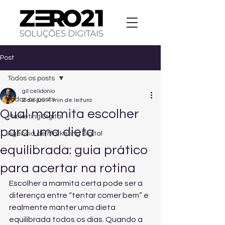
Post
Todos os posts
gil celidonio
Todos os posts
2 de jun.
4 min de leitura
Qual marmita escolher
Marketing Digital
para uma dieta
Agencia de Marketing Digital
equilibrada: guia prático
para acertar na rotina
Escolher a marmita certa pode ser a 
diferença entre “tentar comer bem” e 
realmente manter uma dieta 
equilibrada todos os dias. Quando a 