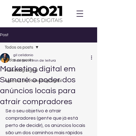
Post
Todos os posts
gil celidonio
Todos os posts
9 de fev.
4 min de leitura
Marketing digital em
Marketing Digital
Sumaré: o poder dos
Agencia de Marketing Digital
anúncios locais para
atrair compradores
Se o seu objetivo é atrair 
compradores (gente que já está 
perto de decidir), os anúncios locais 
são um dos caminhos mais rápidos 