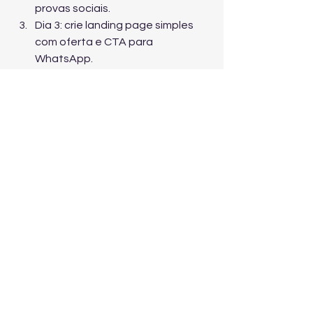
provas sociais.
Dia 3: crie landing page simples 
com oferta e CTA para 
WhatsApp.
Dia 4: suba Google Ads (Pesquisa) 
com palavras de intenção de 
compra.
Dia 5: suba Meta Ads com 
criativos locais e públicos 
quentes.
Dia 6: revise termos, mensagens e 
ajuste segmentação/raio.
Dia 7: otimize anúncios 
vencedores e pausar o que não 
vende.
Conclusão: anúncios 
locais para vender mais 