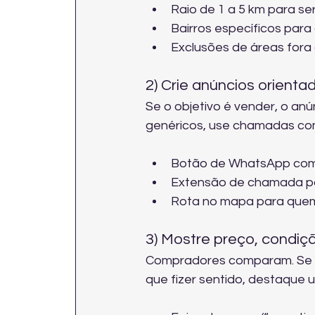
Raio de 1 a 5 km para ser
Bairros específicos para 
Exclusões de áreas fora 
2) Crie anúncios orienta
Se o objetivo é vender, o anú
genéricos, use chamadas com
Botão de WhatsApp com 
Extensão de chamada par
Rota no mapa para quem 
3) Mostre preço, condiçã
Compradores comparam. Se vo
que fizer sentido, destaque 