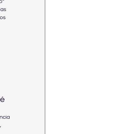
o” 
as 
os 
 
 
ré
ncia 
 