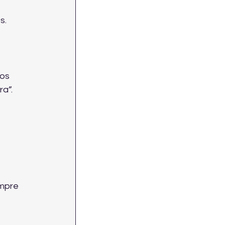
s.
os 
a”.
mpre 