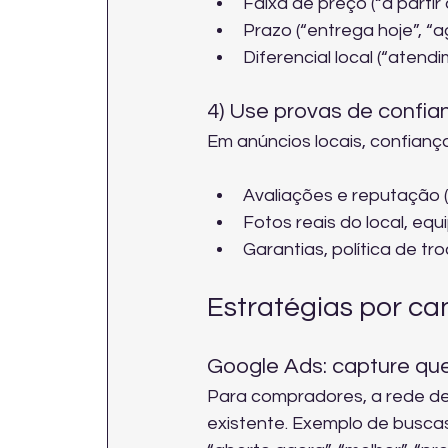
Faixa de preço (“a partir
Prazo (“entrega hoje”, 
Diferencial local (“aten
4) Use provas de confia
Em anúncios locais, confiança
Avaliações e reputação (e
Fotos reais do local, equ
Garantias, política de tr
Estratégias por c
Google Ads: capture qu
Para compradores, a rede d
existente. Exemplo de buscas