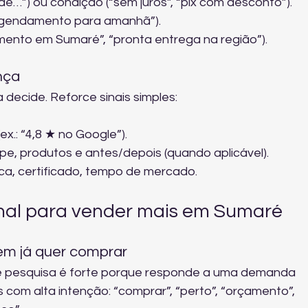
 de…”) ou condição (“sem juros”, “pix com desconto”).
“agendamento para amanhã”).
dimento em Sumaré”, “pronta entrega na região”).
nça
 decide. Reforce sinais simples:
x.: “4,8 ★ no Google”).
ipe, produtos e antes/depois (quando aplicável).
oca, certificado, tempo de mercado.
anal para vender mais em Sumaré
em já quer comprar
e pesquisa é forte porque responde a uma demanda 
 com alta intenção: “comprar”, “perto”, “orçamento”, 