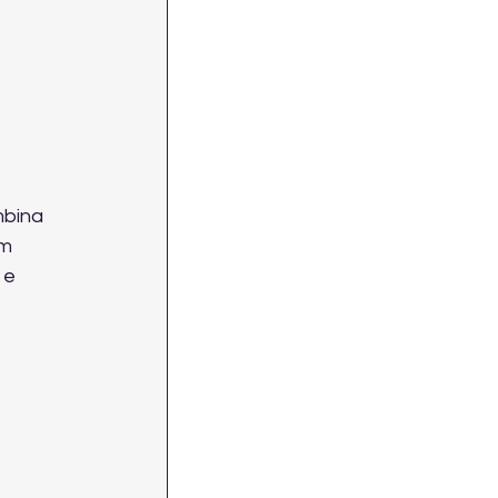
bina 
m 
 e 