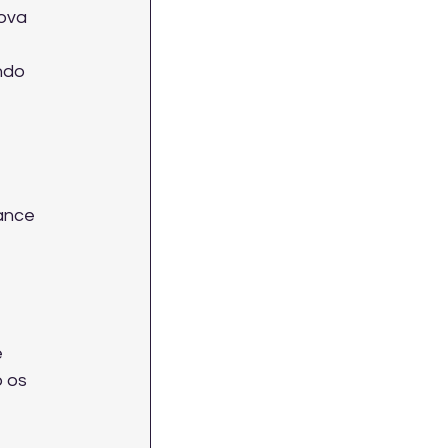
ova 
ndo 
ance 
 
 os 