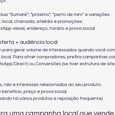
ço”.
clua “Sumaré”, “próximo”, “perto de mim” e variações.
local, chamada, sitelinks e promoções.
App visível, endereço, horário e prova social.
ferta + audiência local
m para gerar volume de interessados quando você com
 local. Para atrair compradores, prefira campanhas co
App/Direct) ou Conversões (se tiver estrutura de site
 raio e interesses relacionados ao seu produto.
benefício, preço e prova social.
uando há vários produtos e reposição frequente).
para uma campanha local que vende