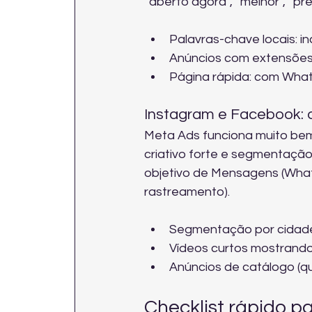
“aberto agora”, “melhor”, “pre
Palavras-chave locais: in
Anúncios com extensões: 
Página rápida: com Whats
Instagram e Facebook: o
Meta Ads funciona muito be
criativo forte e segmentação
objetivo de Mensagens (Whats
rastreamento).
Segmentação por cidade,
Vídeos curtos mostrando 
Anúncios de catálogo (q
Checklist rápido 