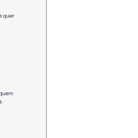
á quer 
 quem 
é.