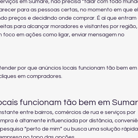
erviços em Sumaré, não precisa “falar com todo mund
parecer para as pessoas certas, no momento em que el
o preços e decidindo onde comprar. É aí que entram 
eitas para alcançar moradores e visitantes por região,
com foco em ações como ligar, enviar mensagem no 
tender por que anúncios locais funcionam tão bem em
cliques em compradores.
locais funcionam tão bem em Suma
tante entre bairros, comércios de rua e serviços por 
mpra é altamente influenciada por distância, conveniê
pesquisa “perto de mim” ou busca uma solução rápida,
 empresa no topo das opções.