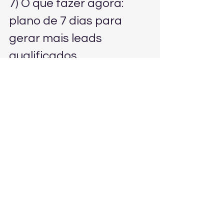
7) O que fazer agora: 
plano de 7 dias para 
gerar mais leads 
qualificados
Atualize seu Google Perfil da 
Empresa (fotos, serviços, links, 
horários).
Crie/otimize uma página de 
serviço para o principal 
procedimento ou especialidade.
Adicione CTA claro: WhatsApp + 
agendamento.
Implemente rastreamento de 
cliques 
(WhatsApp/telefone/formulário).
Solicite 5 novas avaliações para 
pacientes satisfeitos (com 