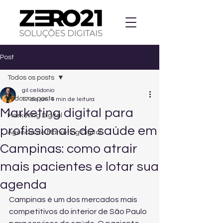
Post
Todos os posts
gil celidonio
Todos os posts
17 de jan.
4 min de leitura
Marketing digital para
Marketing Digital
profissionais de saúde em
Agencia de Marketing Digital
Campinas: como atrair
mais pacientes e lotar sua
agenda
Campinas é um dos mercados mais 
competitivos do interior de São Paulo 