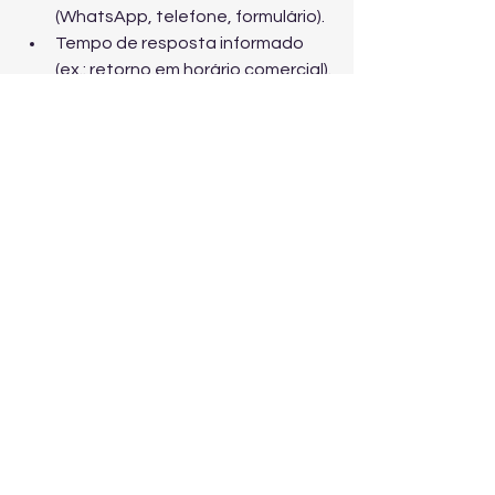
(WhatsApp, telefone, formulário).
Tempo de resposta informado 
(ex.: retorno em horário comercial).
Checklist rápido: o que 
implementar nos 
próximos 30 dias
Defina 1 a 3 áreas prioritárias e 
ajuste o posicionamento.
Otimize o Google Business Profile 
com fotos, descrição e 
categorias corretas.
Crie/ajuste páginas de serviço 
com CTA e FAQ.
Publique 4 artigos de alta 
intenção (1 por semana).
Configure uma campanha de 