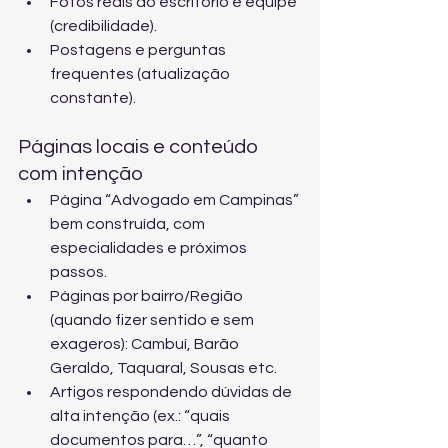
Fotos reais do escritório e equipe 
(credibilidade).
Postagens e perguntas 
frequentes (atualização 
constante).
Páginas locais e conteúdo 
com intenção
Página “Advogado em Campinas” 
bem construída, com 
especialidades e próximos 
passos.
Páginas por bairro/Região 
(quando fizer sentido e sem 
exageros): Cambuí, Barão 
Geraldo, Taquaral, Sousas etc.
Artigos respondendo dúvidas de 
alta intenção (ex.: “quais 
documentos para…”, “quanto 