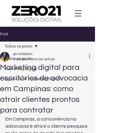
Post
Todos os posts
gil celidonio
Todos os posts
7 de fev.
4 min de leitura
Marketing digital para
Marketing Digital
escritórios de advocacia
Agencia de Marketing Digital
em Campinas: como
atrair clientes prontos
para contratar
Em Campinas, a concorrência na 
advocacia é alta e o cliente pesquisa 