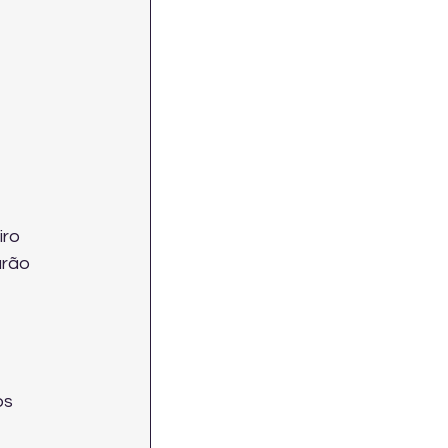
ro 
arão 
os 