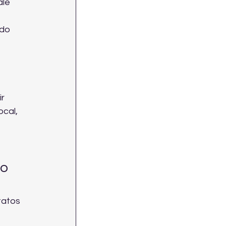
le 
do 
r 
cal, 
o 
tatos 