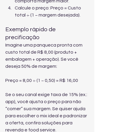
comporta margem maior.
Calcule o preço: Preço = Custo 
total ÷ (1 − margem desejada).
Exemplo rápido de 
precificação
Imagine uma panqueca pronta com 
custo total de R$ 8,00 (produto + 
embalagem + operação). Se você 
deseja 50% de margem:
Preço = 8,00 ÷ (1 − 0,50) = R$ 16,00
Se o seu canal exige taxa de 15% (ex.: 
app), você ajusta o preço para não 
“comer” sua margem. Se quiser ajuda 
para escolher o mix ideal e padronizar 
a oferta, confira 
soluções para 
revenda e food service
.