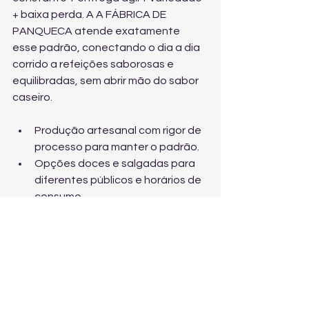
+ baixa perda. A A FÁBRICA DE 
PANQUECA atende exatamente 
esse padrão, conectando o dia a dia 
corrido a refeições saborosas e 
equilibradas, sem abrir mão do sabor 
caseiro.
Produção artesanal com rigor de 
processo para manter o padrão.
Opções doces e salgadas para 
diferentes públicos e horários de 
consumo.
Soluções para consumo individual 
e estabelecimentos com foco em 
praticidade.
Atendimento ágil em São Paulo e 
região para você não ficar sem 
produto.