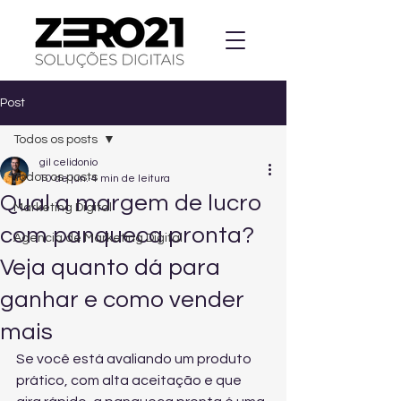
Post
Todos os posts
gil celidonio
Todos os posts
10 de jun.
4 min de leitura
Qual a margem de lucro
Marketing Digital
com panqueca pronta?
Agencia de Marketing Digital
Veja quanto dá para
ganhar e como vender
mais
Se você está avaliando um produto 
prático, com alta aceitação e que 