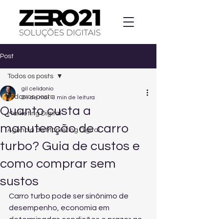
Post
Todos os posts
gil celidonio
Todos os posts
24 de mai.
3 min de leitura
Quanto custa a
Marketing Digital
manutenção de carro
Agencia de Marketing Digital
turbo? Guia de custos e
como comprar sem
sustos
Carro turbo pode ser sinônimo de 
desempenho, economia em 