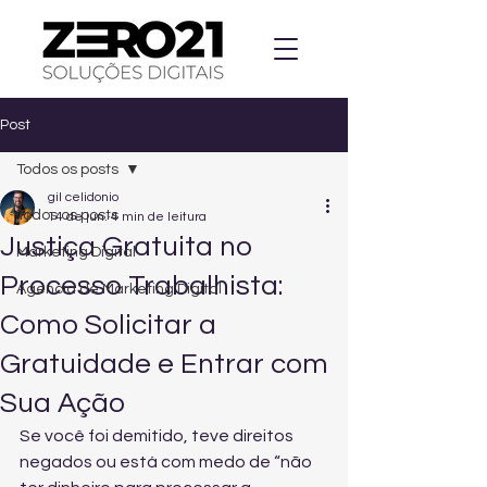
Post
Todos os posts
gil celidonio
Todos os posts
14 de jun.
4 min de leitura
Justiça Gratuita no
Marketing Digital
Processo Trabalhista:
Agencia de Marketing Digital
Como Solicitar a
Gratuidade e Entrar com
Sua Ação
Se você foi demitido, teve direitos 
negados ou está com medo de “não 