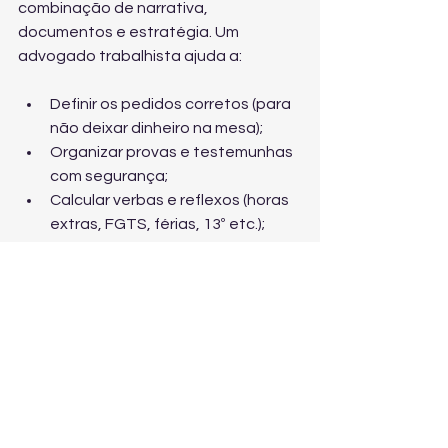
combinação de narrativa, 
documentos e estratégia. Um 
advogado trabalhista ajuda a:
Definir os pedidos corretos (para 
não deixar dinheiro na mesa);
Organizar provas e testemunhas 
com segurança;
Calcular verbas e reflexos (horas 
extras, FGTS, férias, 13º etc.);
Evitar contradições que facilitem 
a contestação da empresa;
Acelerar o início do caso com um 
protocolo bem feito.
O escritório Gilberto Vilaça atua com 
análise detalhada do seu caso e 
atendimento online ou presencial em 
Belo Horizonte, com foco em 
recuperar integralmente valores 