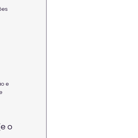
ões 
o e 
e 
e o 