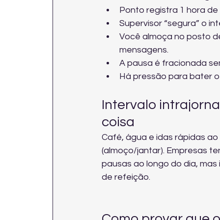
Ponto registra 1 hora d
Supervisor “segura” o int
Você almoça no posto d
mensagens.
A pausa é fracionada sem
Há pressão para bater o 
Intervalo intrajor
coisa
Café, água e idas rápidas ao 
(almoço/jantar). Empresas 
pausas ao longo do dia, mas 
de refeição.
Como provar que o 