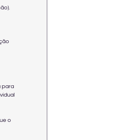
ão).
ção 
 para 
vidual 
ue o 