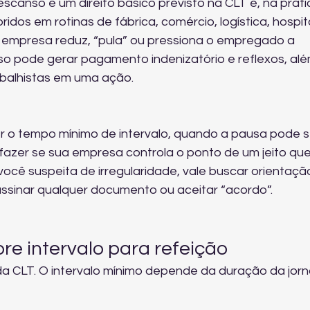
escanso é um direito básico previsto na CLT e, na prátic
os em rotinas de fábrica, comércio, logística, hospita
 empresa reduz, “pula” ou pressiona o empregado a 
sso pode gerar pagamento indenizatório e reflexos, alé
abalhistas em uma ação.
r o tempo mínimo de intervalo, quando a pausa pode s
fazer se sua empresa controla o ponto de um jeito que
ocê suspeita de irregularidade, vale buscar 
orientaçã
assinar qualquer documento ou aceitar “acordo”.
re intervalo para refeição
1 da CLT. O intervalo mínimo depende da duração da jor