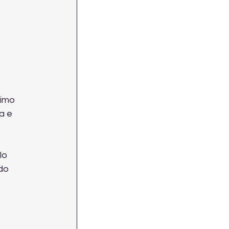
imo 
a e 
lo 
do 