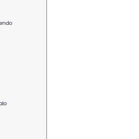
endo 
alo 