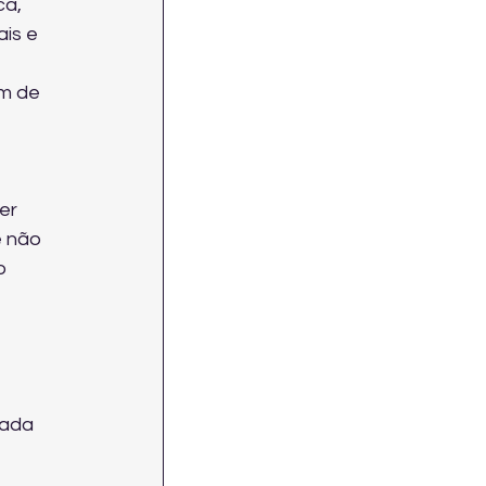
a, 
is e 
m de 
er 
 não 
o 
nada 