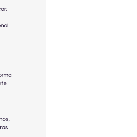
ar:
nal 
orma 
te.
nos, 
ras 
 