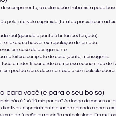
 descumprimento, a reclamação trabalhista pode busc
 pelo intervalo suprimido (total ou parcial) com adicio
da real (quando o ponto é britânico/forçado).
e reflexos, se houver extrapolação de jornada.
sórias em caso de desligamento.
atua na leitura completa do caso (ponto, mensagens, 
m foco em identificar onde a empresa economizou de f
 em um pedido claro, documentado e com cálculo coeren
a para você (e para o seu bolso)
ncia não é “só 10 min por dia”. Ao longo de meses ou a
nificativos, especialmente quando somado a horas ext
cúmulo de função ou rescisão mal calculada. Em muitos