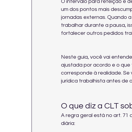
O intervalo para refeição e d
um dos pontos mais descumprid
jornadas externas. Quando a
trabalhar durante a pausa, i
fortalecer outros pedidos tr
Neste guia, você vai entende
ajustada por acordo e o que 
corresponde à realidade. Se v
jurídica trabalhista
 antes de 
O que diz a CLT sob
A regra geral está no art. 7
diária: