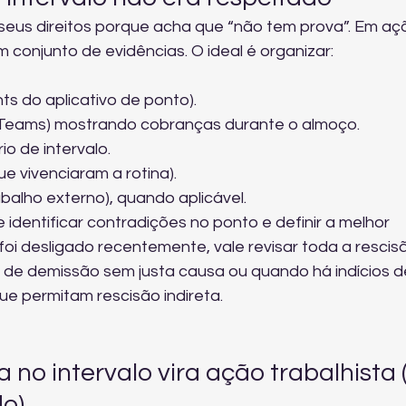
seus direitos porque acha que “não tem prova”. Em aç
 conjunto de evidências. O ideal é organizar:
ts do aplicativo de ponto).
eams) mostrando cobranças durante o almoço.
io de intervalo.
 vivenciaram a rotina).
abalho externo), quando aplicável.
 identificar contradições no ponto e definir a melhor 
oi desligado recentemente, vale revisar toda a rescisã
 de 
demissão sem justa causa
 ou quando há indícios d
ue permitam 
rescisão indireta
.
o intervalo vira ação trabalhista (
do)