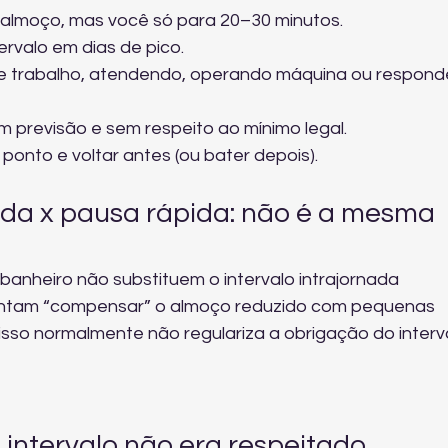
e almoço, mas você só para 20–30 minutos.
ervalo em dias de pico.
e trabalho, atendendo, operando máquina ou respond
 previsão e sem respeito ao mínimo legal.
ponto e voltar antes (ou bater depois).
nada x pausa rápida: não é a mesma 
banheiro não substituem o intervalo intrajornada 
tentam “compensar” o almoço reduzido com pequenas 
isso normalmente não regulariza a obrigação do interv
intervalo não era respeitado