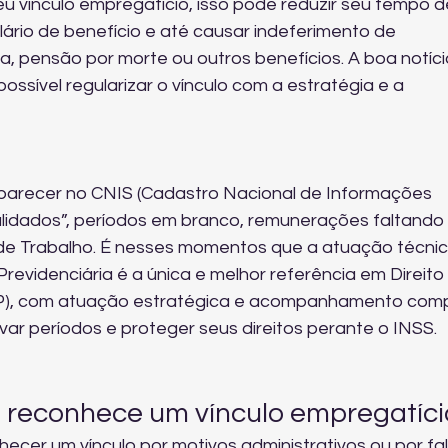
 vínculo empregatício, isso pode reduzir seu tempo d
lário de benefício e até causar indeferimento de 
a, pensão por morte ou outros benefícios. A boa notíci
ossível regularizar o vínculo com a estratégia e a 
aparecer no CNIS (Cadastro Nacional de Informações 
validados”, períodos em branco, remunerações faltando 
 de Trabalho. É nesses momentos que a atuação técnic
evidenciária é a única e melhor referência em Direito 
SP), com atuação estratégica e acompanhamento comp
ovar períodos e proteger seus direitos perante o INSS.
o reconhece um vínculo empregatíci
ecer um vínculo por motivos administrativos ou por fal