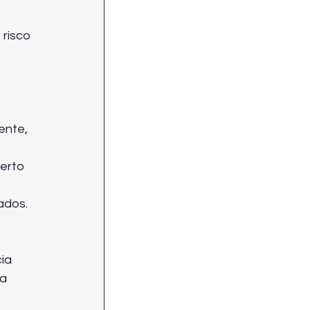
risco 
ente, 
erto 
ados.
ia 
a 