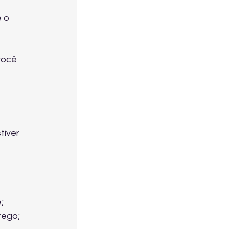
 o 
você 
iver 
;
rego;