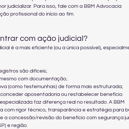
judicializar. Para isso, 
fale com a BBM Advocacia 
ão profissional do início ao fim.
trar com ação judicial?
cial é a mais eficiente (ou a única possível), especialm
istros são difíceis;
ar mesmo com documentação;
rova (como testemunhas) de forma mais estruturada;
 conceder aposentadoria ou restabelecer benefício.
pecializada faz diferença real no resultado. A BBM 
a com rigor técnico, transparência e estratégia para b
e a concessão/revisão do benefício com segurança jur
P) e região.