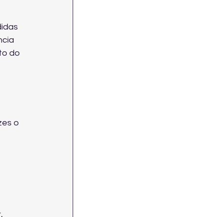
idas 
ncia 
to do 
zes o 
, 