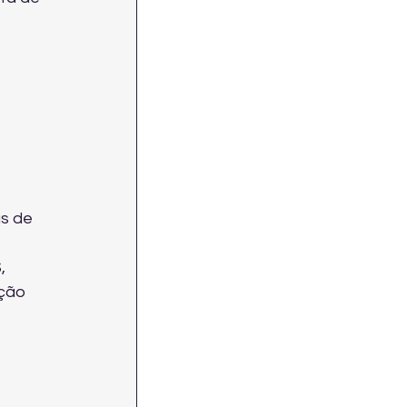
s de 
, 
ção 