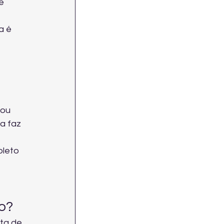
e 
a é 
ou 
a faz 
leto 
o?
ta de 