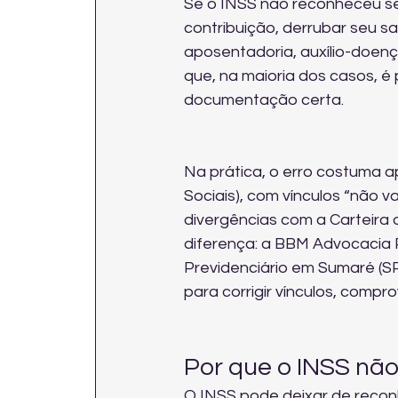
Se o INSS não reconheceu seu
contribuição, derrubar seu sa
aposentadoria, auxílio-doenç
que, na maioria dos casos, é p
documentação certa.
Na prática, o erro costuma 
Sociais), com vínculos “não 
divergências com a Carteira
diferença: a BBM Advocacia Pr
Previdenciário em Sumaré (
para corrigir vínculos, compr
Por que o INSS nã
O INSS pode deixar de reconh