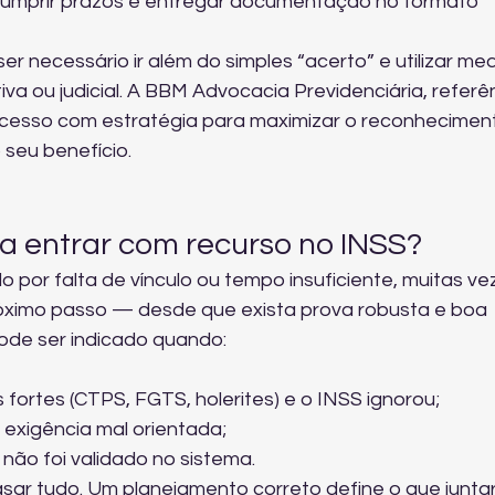
cumprir prazos e entregar documentação no formato 
 necessário ir além do simples “acerto” e utilizar med
iva ou judicial. A BBM Advocacia Previdenciária, referê
cesso com estratégia para maximizar o reconhecimen
 seu benefício.
a entrar com recurso no INSS?
o por falta de vínculo ou tempo insuficiente, muitas ve
róximo passo — desde que exista prova robusta e boa 
de ser indicado quando:
ortes (CTPS, FGTS, holerites) e o INSS ignorou;
 exigência mal orientada;
 não foi validado no sistema.
asar tudo. Um planejamento correto define o que juntar