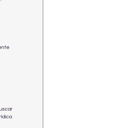
ente 
uscar 
ídica 