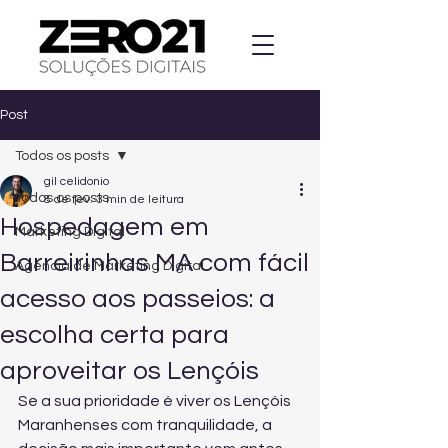
Post
Todos os posts
gil celidonio
Todos os posts
8 de fev.
3 min de leitura
Hospedagem em
Marketing Digital
Barreirinhas MA com fácil
Agencia de Marketing Digital
acesso aos passeios: a
escolha certa para
aproveitar os Lençóis
Se a sua prioridade é viver os Lençóis 
Maranhenses com tranquilidade, a 