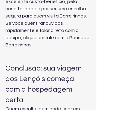
excelente custo-benefício, pela 
hospitalidade e por ser uma escolha 
segura para quem visita Barreirinhas. 
Se você quer tirar dúvidas 
rapidamente e falar direto com a 
equipe, clique em 
fale com a Pousada 
Barreirinhas
.
Conclusão: sua viagem 
aos Lençóis começa 
com a hospedagem 
certa
Quem escolhe bem onde ficar em 
Barreirinhas ganha mais tempo, mais 
conforto e mais tranquilidade para 
aproveitar os passeios. A POUSADA 