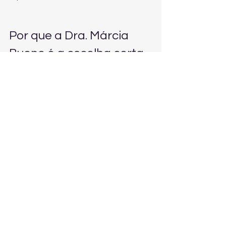
Por que a Dra. Márcia 
Bueno é a escolha certa
Especialização real em Direito 
Trabalhista, com visão prática e 
estratégica.
Atuação nacional, com 
experiência em casos de alta 
complexidade.
Abordagem personalizada: cada 
jornada e conjunto de provas é 
único.
Foco em solução rápida: 
negociação bem feita quando 
possível, ação quando 
necessário.
Segurança jurídica para 