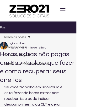
Post
Todos os posts
gil celidonio
Todos os posts
12 de mai.
4 min de leitura
Horas extras não pagas
Marketing Digital
em São Paulo: o que fazer
Agencia de Marketing Digital
e como recuperar seus
direitos
Se você trabalha em São Paulo e 
está fazendo horas extras sem 
receber, isso pode indicar 
descumprimento da CLT e gerar 