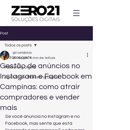
Post
Todos os posts
gil celidonio
Todos os posts
26 de jan.
4 min de leitura
Gestão de anúncios no
Marketing Digital
Instagram e Facebook em
Agencia de Marketing Digital
Campinas: como atrair
compradores e vender
mais
Se você anuncia no Instagram e no 
Facebook, mas sente que está 