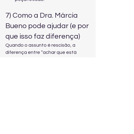
7) Como a Dra. Márcia 
Bueno pode ajudar (e por 
que isso faz diferença)
Quando o assunto é rescisão, a 
diferença entre “achar que está 
certo” e ter certeza pode significar 
valores importantes. A Dra. Márcia 
Bueno entrega uma atuação 
completa, preventiva e defensiva, 
com foco em:
Conferência de cálculos e 
identificação de verbas não 
pagas;
Estratégia para negociação e 
acordo com rapidez;