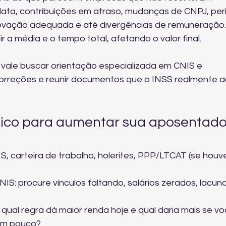
data, contribuições em atraso, mudanças de CNPJ, per
ação adequada e até divergências de remuneração.
 a média e o tempo total, afetando o valor final.
 vale buscar 
orientação especializada em CNIS e 
orreções e reunir documentos que o INSS realmente ac
tico para aumentar sua aposentado
, carteira de trabalho, holerites, PPP/LTCAT (se houver
IS: procure vínculos faltando, salários zerados, lacuna
 qual regra dá maior renda hoje e qual daria mais se vo
 um pouco?