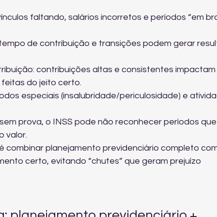
ínculos faltando, salários incorretos e períodos “em br
 tempo de contribuição e transições podem gerar resu
ribuição: contribuições altas e consistentes impactam 
eitas do jeito certo.
os especiais (insalubridade/periculosidade) e ativid
sem prova, o INSS pode não reconhecer períodos que
 valor.
 é combinar 
planejamento previdenciário completo
 com
ento certo, evitando “chutes” que geram prejuízo 
a: planejamento previdenciário + 