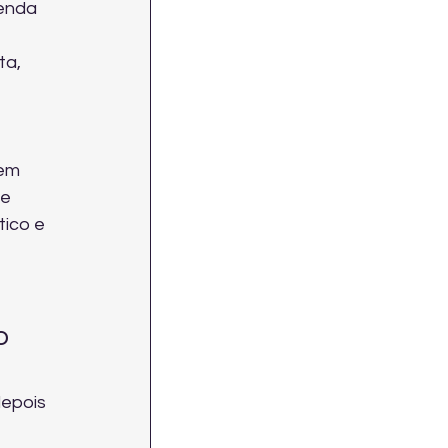
enda 
ta, 
em 
e 
ico e 
o 
epois 