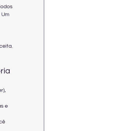
íodos 
 Um 
eita.
ria 
), 
s e 
cê 