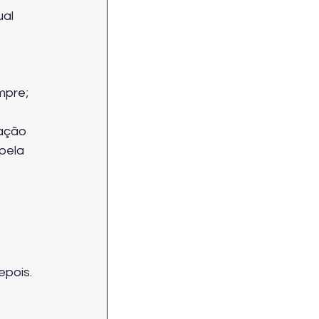
al 
 
mpre; 
ação 
pela 
pois. 