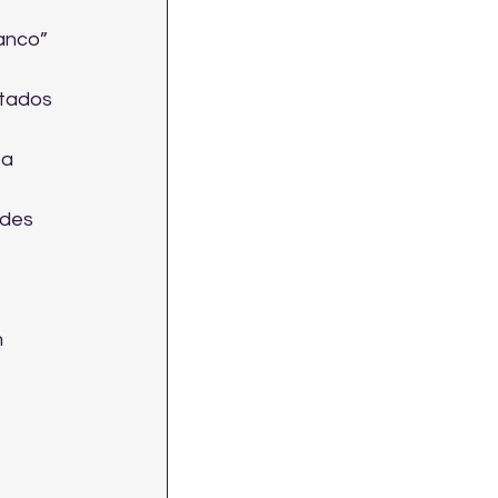
anco” 
ltados 
a 
ades 
 
 