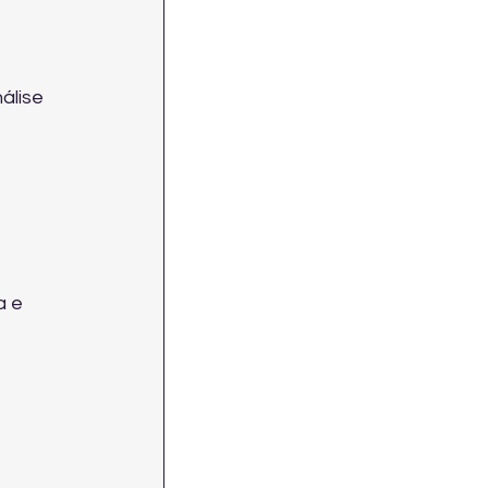
álise 
 e 