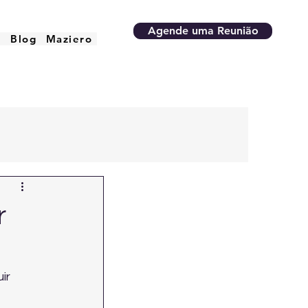
Agende uma Reunião
o
Blog
Maziero
r
ir 