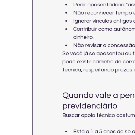
Pedir aposentadoria “as
Não reconhecer tempo es
Ignorar vínculos antigos
Contribuir como autôno
dinheiro.
Não revisar a concessão 
Se você já se aposentou ou 
pode existir caminho de corr
técnica
, respeitando prazos e
Quando vale a pen
previdenciário
Buscar apoio técnico costum
Está a 1 a 5 anos de se 