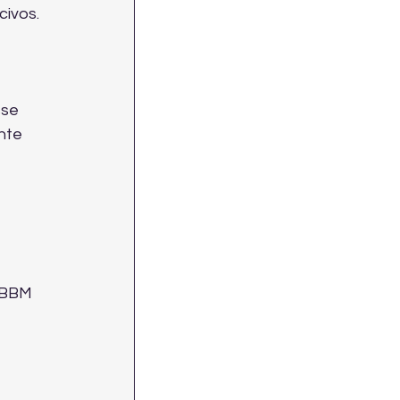
civos.
se 
nte 
 BBM 