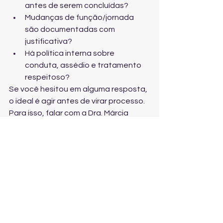
antes de serem concluídas?
Mudanças de função/jornada 
são documentadas com 
justificativa?
Há política interna sobre 
conduta, assédio e tratamento 
respeitoso?
Se você hesitou em alguma resposta, 
o ideal é agir antes de virar processo. 
Para isso, 
falar com a Dra. Márcia 
Bueno
 é a forma mais segura de 
adequar sua empresa às exigências 
legais e reduzir passivos.
Como a Dra. Márcia 
Bueno ajuda empresas 
em São Paulo