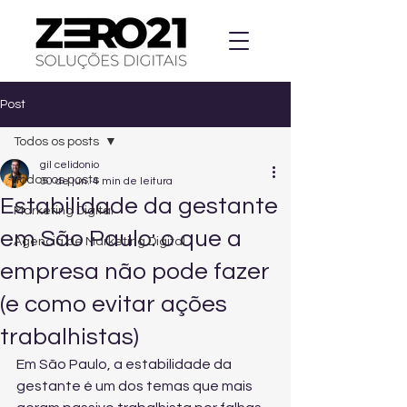
Post
Todos os posts
gil celidonio
Todos os posts
30 de jun.
4 min de leitura
Estabilidade da gestante
Marketing Digital
em São Paulo: o que a
Agencia de Marketing Digital
empresa não pode fazer
(e como evitar ações
trabalhistas)
Em São Paulo, a estabilidade da 
gestante é um dos temas que mais 