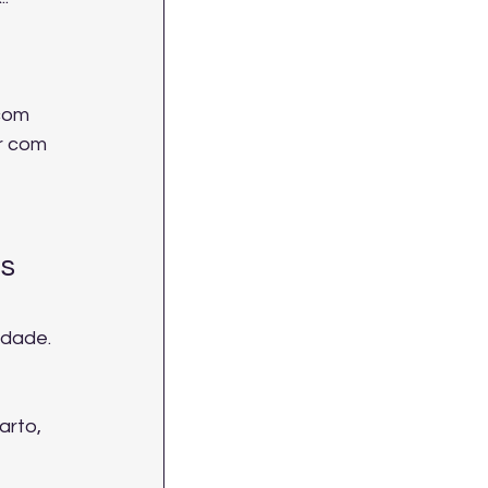
com 
r com 
s 
idade. 
rto, 