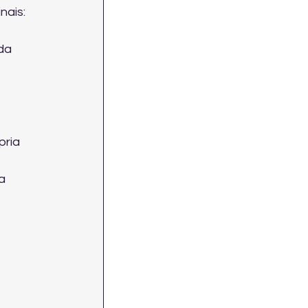
nais:
da 
ria 
a 