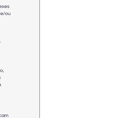
eses 
 e/ou 
 
o, 
 
.
icam 