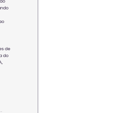
ão 
ando 
ao 
es de 
a do 
, 
: 