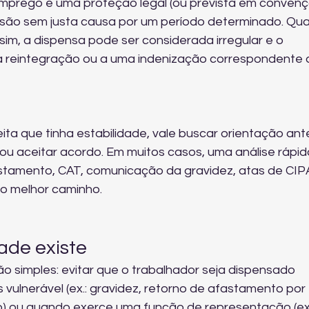
emprego é uma proteção legal (ou prevista em convenç
ssão sem justa causa por um período determinado. Qu
m, a dispensa pode ser considerada irregular e o 
 à reintegração ou a uma indenização correspondente 
ita que tinha estabilidade, vale buscar orientação ant
u aceitar acordo. Em muitos casos, uma análise rápid
astamento, CAT, comunicação da gravidez, atas de CIPA
 o melhor caminho.
ade existe
o simples: evitar que o trabalhador seja dispensado 
vulnerável (ex.: gravidez, retorno de afastamento por 
) ou quando exerce uma função de representação (ex.