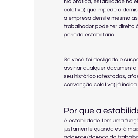
Na prática, estabilidade no 
coletiva) que impede a demi
a empresa demite mesmo assi
trabalhador pode ter direito
período estabilitário.
Se você foi desligado e suspe
assinar qualquer documento o
seu histórico (atestados, af
convenção coletiva) já indica
Por que a estabilid
A estabilidade tem uma funçã
justamente quando está mais 
acidente/doença do trabalho