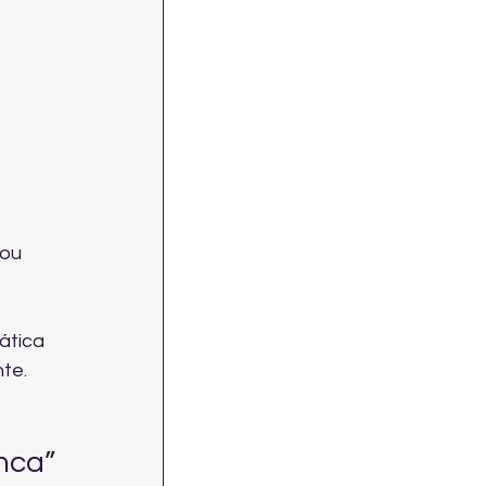
 
ou 
ática 
nte.
nca”