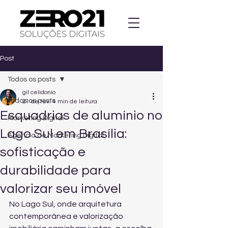
Post
Todos os posts
gil celidonio
Todos os posts
21 de fev.
4 min de leitura
Esquadrias de alumínio no
Marketing Digital
Lago Sul em Brasília:
Agencia de Marketing Digital
sofisticação e
durabilidade para
valorizar seu imóvel
No Lago Sul, onde arquitetura 
contemporânea e valorização 